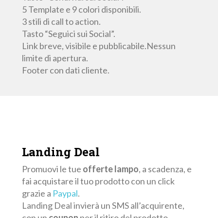
5 Template e 9 colori disponibili.
3 stili di call to action.
Tasto “Seguici sui Social”.
Link breve, visibile e pubblicabile.Nessun
limite di apertura.
Footer con dati cliente.
Landing
Deal
Promuovi le tue
offerte
lampo
, a scadenza, e
fai acquistare il tuo prodotto con un click
grazie a
Paypal
.
Landing Deal invierà un SMS all’acquirente,
con un
coupon
per il ritiro del prodotto