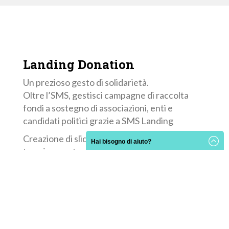
Landing
Donation
Un prezioso gesto di solidarietà.
Oltre l’SMS, gestisci campagne di raccolta
fondi a sostegno di associazioni, enti e
candidati politici grazie a SMS Landing
Creazione di slideshow con modalità
Hai bisogno di aiuto?
trascinamento.
Tasto “Condividi sui Social”.
9 colori disponibili.
3 stili di call to action.
Tasto “Seguici sui Social”.
Link breve, visibile e pubblicabile.
Nessun limite di apertura.