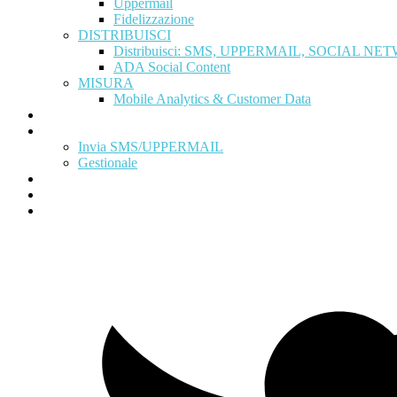
Uppermail
Fidelizzazione
DISTRIBUISCI
Distribuisci: SMS, UPPERMAIL, SOCIAL N
ADA Social Content
MISURA
Mobile Analytics & Customer Data
Programma Partner
Area Clienti
Invia SMS/UPPERMAIL
Gestionale
News
Contattaci
Prova Gratis