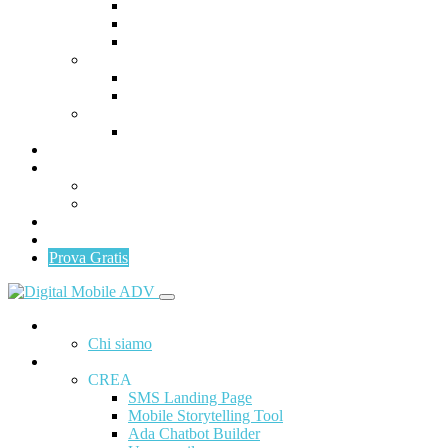
Ada Chatbot Builder
Uppermail
Fidelizzazione
DISTRIBUISCI
Distribuisci: SMS, UPPERMAIL, SOCIAL N
ADA Social Content
MISURA
Mobile Analytics & Customer Data
Programma Partner
Area Clienti
Invia SMS/UPPERMAIL
Gestionale
News
Contattaci
Prova Gratis
Home
Chi siamo
ADA
CREA
SMS Landing Page
Mobile Storytelling Tool
Ada Chatbot Builder