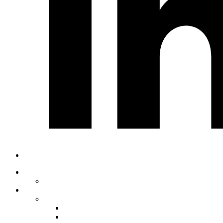
Home
Chi siamo
ADA
CREA
SMS Landing Page
Mobile Storytelling Tool