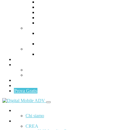
SMS Landing Page
Mobile Storytelling Tool
Ada Chatbot Builder
Uppermail
Fidelizzazione
DISTRIBUISCI
Distribuisci: SMS, UPPERMAIL, SOCIAL
NETWORKS
ADA Social Content
MISURA
Mobile Analytics & Customer Data
Programma Partner
Area Clienti
Invia SMS/UPPERMAIL
Gestionale
News
Contattaci
Prova Gratis
Home
Chi siamo
ADA
CREA