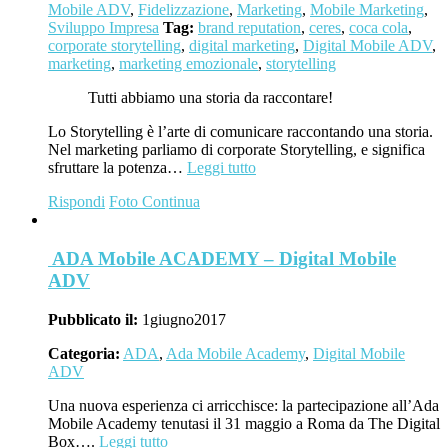
Mobile ADV
,
Fidelizzazione
,
Marketing
,
Mobile Marketing
,
Sviluppo Impresa
Tag:
brand reputation
,
ceres
,
coca cola
,
corporate storytelling
,
digital marketing
,
Digital Mobile ADV
,
marketing
,
marketing emozionale
,
storytelling
Tutti abbiamo una storia da raccontare!
Lo Storytelling è l’arte di comunicare raccontando una storia.
Nel marketing parliamo di corporate Storytelling, e significa
sfruttare la potenza…
Leggi tutto
Rispondi
Foto
Continua
ADA Mobile ACADEMY – Digital Mobile
ADV
Pubblicato il:
1
giugno
2017
Categoria:
ADA
,
Ada Mobile Academy
,
Digital Mobile
ADV
Una nuova esperienza ci arricchisce: la partecipazione all’Ada
Mobile Academy tenutasi il 31 maggio a Roma da The Digital
Box….
Leggi tutto