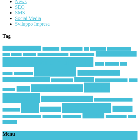
News
SEO
SMS
Social Media
Sviluppo Impresa
Tag
#DigitalMobileAdv
#oceanoblu
#smsmarketing
ada
advertising
brand reputation
Digital Mobile ADV
ceres
chatbot
coca cola
corporate storytelling
digital marketing
digital mobile marketing
Eventi
facebook
Fiere
landing page
Landing Page Mobile
google
IAB FORUM
Landing Social Coupon
marketing
Loyalty mobile
marketing emozionale
Micro
mobile
mobile advertising
mobile
momenti
marketing
piattaforma invio sms
piattaforma polifunzionale
SMS
SMS Landing
sms link
sms clienti
Smartphone
storytelling
smsmarketing landingpage
Social Media
Story Telling
the digital box
Wi-Fi
Spot ADA
Menu