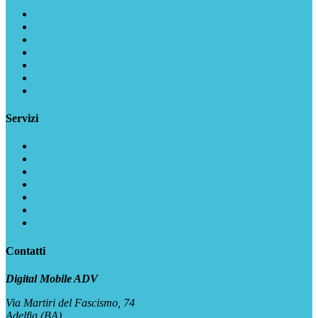
Home
Chi siamo
News
Programma Partner
Area riservata Partner
Informativa Privacy
Contatti
Servizi
Suite Landing Mobile
Mobile Storytelling Tool
Uppermail
Fidelizzazione
Gestione Social
Siti WEB
Grafica coordinata
Contatti
Digital Mobile ADV
Via Martiri del Fascismo, 74
Adelfia (BA)