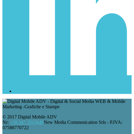
© 2017 Digital Mobile ADV
Nr:
+39 347 2915649
New Media Communication Srls - P.IVA:
07588770722