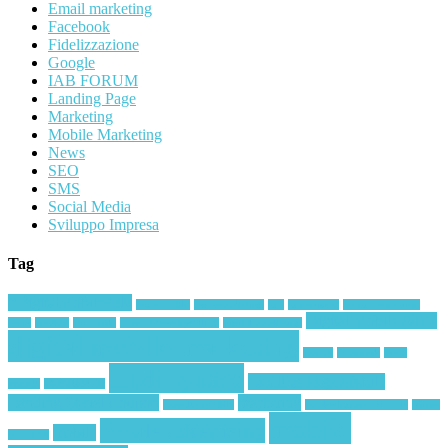
Email marketing
Facebook
Fidelizzazione
Google
IAB FORUM
Landing Page
Marketing
Mobile Marketing
News
SEO
SMS
Social Media
Sviluppo Impresa
Tag
#DigitalMobileAdv
#oceanoblu
#smsmarketing
ada
advertising
brand reputation
Digital Mobile ADV
ceres
chatbot
coca cola
corporate storytelling
digital marketing
digital mobile marketing
Eventi
facebook
Fiere
landing page
Landing Page Mobile
google
IAB FORUM
Landing Social Coupon
marketing
Loyalty mobile
marketing emozionale
Micro
mobile
mobile advertising
mobile
momenti