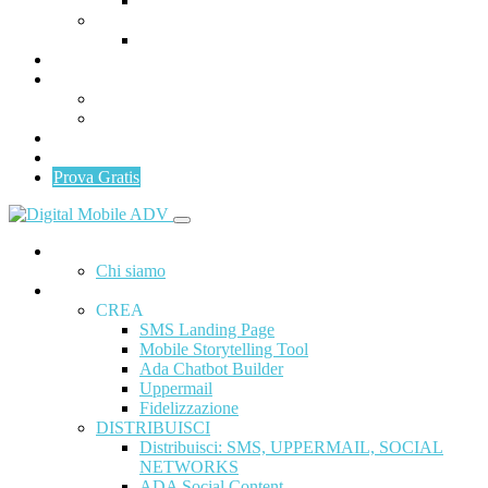
ADA Social Content
MISURA
Mobile Analytics & Customer Data
Programma Partner
Area Clienti
Invia SMS/UPPERMAIL
Gestionale
News
Contattaci
Prova Gratis
Home
Chi siamo
ADA
CREA
SMS Landing Page
Mobile Storytelling Tool
Ada Chatbot Builder
Uppermail
Fidelizzazione
DISTRIBUISCI
Distribuisci: SMS, UPPERMAIL, SOCIAL
NETWORKS
ADA Social Content