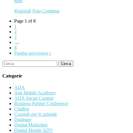
tutto
Rispondi
Foto
Continua
Page 1 of 8
1
2
3
…
8
Pagina successiva »
Cerca
Categorie
ADA
Ada Mobile Academy
ADA Social Content
Business Partner Conference
Chatbot
Consigli per le aziende
Database
Digital Marketing
Digital Mobile ADV