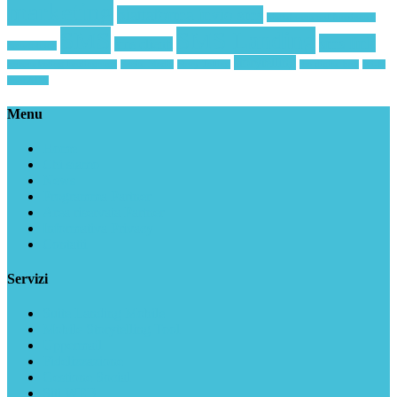
marketing
piattaforma invio sms
piattaforma polifunzionale
SMS
SMS Landing
sms link
sms clienti
Smartphone
storytelling
smsmarketing landingpage
Social Media
Story Telling
the digital box
Wi-Fi
Spot ADA
Menu
Home
Chi siamo
News
Programma Partner
Area riservata Partner
Informativa Privacy
Contatti
Servizi
Suite Landing Mobile
Mobile Storytelling Tool
Uppermail
Fidelizzazione
Gestione Social
Siti WEB