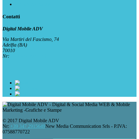
Grafica coordinata
Contatti
Digital Mobile ADV
Via Martiri del Fascismo, 74
Adelfia (BA)
70010
Nr:
+39 347 2915649
© 2017 Digital Mobile ADV
Nr:
+39 347 2915649
New Media Communication Srls - P.IVA:
07588770722