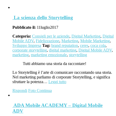
La scienza dello Storytelling
Pubblicato il:
11
luglio
2017
Categoria:
Consigli per le aziende
,
Digital Marketing
,
Digital
Mobile ADV
,
Fidelizzazione
,
Marketing
,
Mobile Marketing
,
Sviluppo Impresa
Tag:
brand reputation
,
ceres
,
coca cola
,
corporate storytelling
,
digital marketing
,
Digital Mobile ADV
,
marketing
,
marketing emozionale
,
storytelling
Tutti abbiamo una storia da raccontare!
Lo Storytelling è l’arte di comunicare raccontando una storia.
Nel marketing parliamo di corporate Storytelling, e significa
sfruttare la potenza…
Leggi tutto
Rispondi
Foto
Continua
ADA Mobile ACADEMY – Digital Mobile
ADV