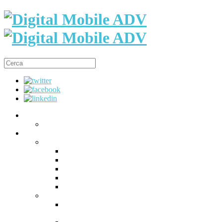
Home
Chi siamo
ADA
CREA
SMS Landing Page
Mobile Storytelling Tool
Ada Chatbot Builder
Uppermail
Fidelizzazione
DISTRIBUISCI
Distribuisci: SMS, UPPERMAIL, SOCIAL
NETWORKS