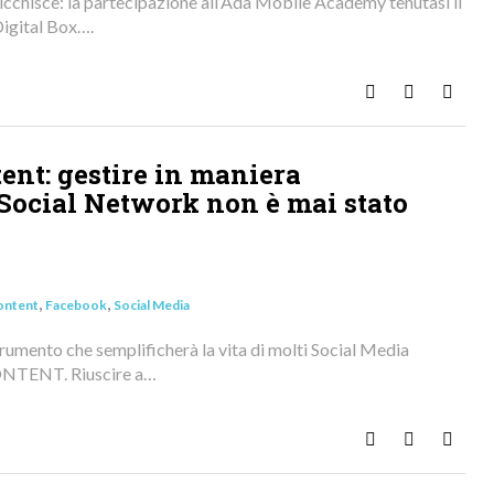
icchisce: la partecipazione all’Ada Mobile Academy tenutasi il
igital Box….
Rispondi
Foto
Continua
ent: gestire in maniera
 Social Network non è mai stato
,
,
ontent
Facebook
Social Media
umento che semplificherà la vita di molti Social Media
NTENT. Riuscire a…
Rispondi
Foto
Continua