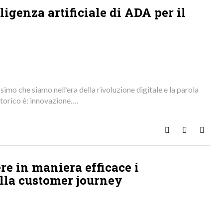
lligenza artificiale di ADA per il
imo che siamo nell’era della rivoluzione digitale e la parola
storico è: innovazione….
Rispondi
Foto
Continua
e in maniera efficace i
lla customer journey