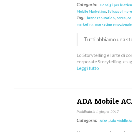
Categoria:
Consigli per le azie
,
Mobile Marketing
Sviluppo Impr
Tag:
,
,
brand reputation
ceres
co
,
marketing
marketing emozionale
Tutti abbiamo una st
Lo Storytelling è l’arte di
corporate Storytelling, e si
Leggi tutto
ADA Mobile AC
Pubblicato il:
1
giugno
2017
Categoria:
,
ADA
Ada Mobile 