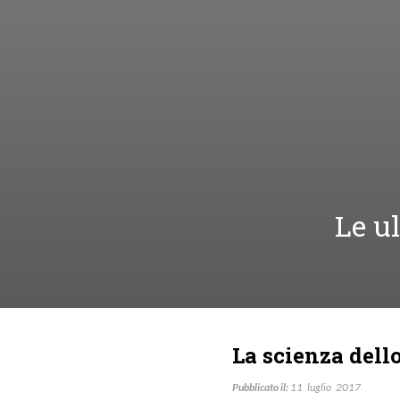
Le u
La scienza dell
Pubblicato il:
11
luglio
2017