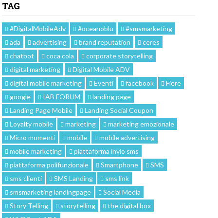
TAG
#DigitalMobileAdv
#oceanoblu
#smsmarketing
ada
advertising
brand reputation
ceres
chatbot
coca cola
corporate storytelling
digital marketing
Digital Mobile ADV
digital mobile marketing
Eventi
facebook
Fiere
google
IAB FORUM
landing page
Landing Page Mobile
Landing Social Coupon
Loyalty mobile
marketing
marketing emozionale
Micro momenti
mobile
mobile advertising
mobile marketing
piattaforma invio sms
piattaforma polifunzionale
Smartphone
SMS
sms clienti
SMS Landing
sms link
smsmarketing landingpage
Social Media
Story Telling
storytelling
the digital box