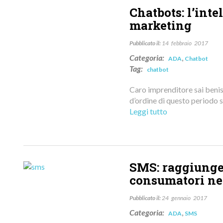
Chatbots: l’inte
marketing
Pubblicato il:
14
febbraio
2017
Categoria:
,
ADA
Chatbot
Tag:
chatbot
Caro imprenditore sai beniss
d’ordine di questo periodo 
Leggi tutto
SMS: raggiunger
consumatori ne
Pubblicato il:
24
gennaio
2017
Categoria:
,
ADA
SMS