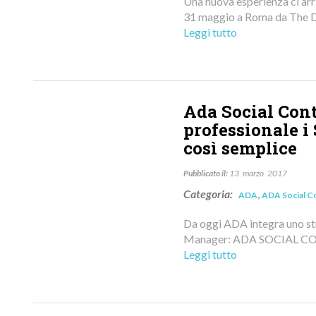
Una nuova esperienza ci arr
31 maggio a Roma da The D
Leggi tutto
Ada Social Cont
professionale i
così semplice
Pubblicato il:
13
marzo
2017
Categoria:
,
ADA
ADA Social C
Da oggi ADA integra uno str
Manager: ADA SOCIAL CO
Leggi tutto