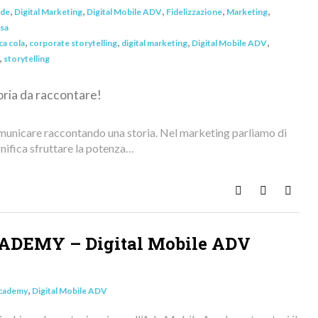
,
,
,
,
,
nde
Digital Marketing
Digital Mobile ADV
Fidelizzazione
Marketing
esa
,
,
,
,
ca cola
corporate storytelling
digital marketing
Digital Mobile ADV
,
storytelling
oria da raccontare!
 comunicare raccontando una storia. Nel marketing parliamo di
gnifica sfruttare la potenza…
Rispondi
Foto
Continua
ADEMY – Digital Mobile ADV
,
Academy
Digital Mobile ADV