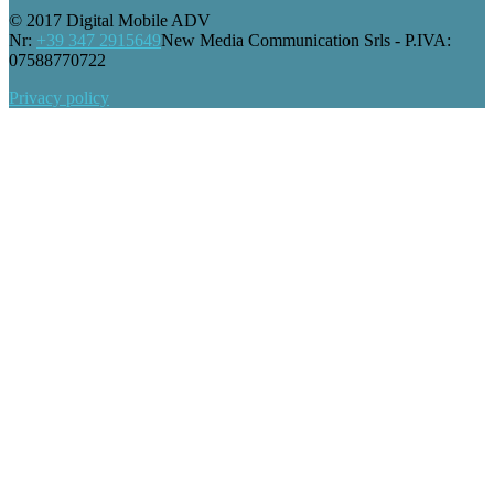
© 2017 Digital Mobile ADV
Nr:
+39 347 2915649
New Media Communication Srls - P.IVA:
07588770722
Privacy policy