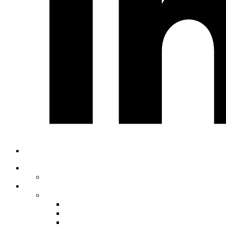
Home
Chi siamo
ADA
CREA
SMS Landing Page
Mobile Storytelling Tool
Ada Chatbot Builder