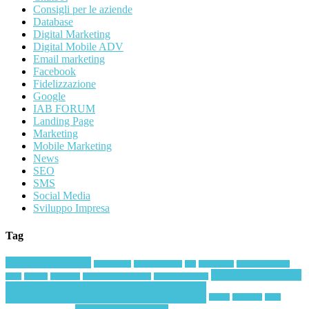
Consigli per le aziende
Database
Digital Marketing
Digital Mobile ADV
Email marketing
Facebook
Fidelizzazione
Google
IAB FORUM
Landing Page
Marketing
Mobile Marketing
News
SEO
SMS
Social Media
Sviluppo Impresa
Tag
#DigitalMobileAdv
#oceanoblu
#smsmarketing
ada
advertising
brand reputation
Digital Mobile ADV
ceres
chatbot
coca cola
corporate storytelling
digital marketing
digital mobile marketing
Eventi
facebook
Fiere