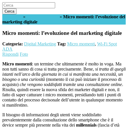
Cerca
Homepage
»
Digital Marketing
»
Micro momenti: l’evoluzione del
marketing digitale
Micro momenti: l’evoluzione del marketing digitale
Categoria:
Digital Marketing
Tag:
Micro momenti
,
Wi-Fi Spot
ADA
Rispondi
Foto
Micro momenti
: un termine che ultimamente è molto in voga. Ma
non tutti sanno di cosa si tratta precisamente. Bene,
si tratta di quegli
istanti nell’arco della giornata in cui si manifesta una necessità, un
bisogno o una curiosità
(momento il cui può iniziare il processo di
acquisto)
che vengono soddisfatti tramite una consultazione online
.
Risulta, quindi essere la nuova sfida dei marketer digitali e non, il
fatto di saper catturare i micro momenti, presidiando tutti i punti di
contatto del processo decisonale dell’utente in qualunque momento
si manifestino.
Il bisogno di informazioni degli utenti viene soddisfatto
prevalentemente dalla consultazione dello smartphone che è il
device sempre più presente nella vita dei
millennials
(fascia d’età