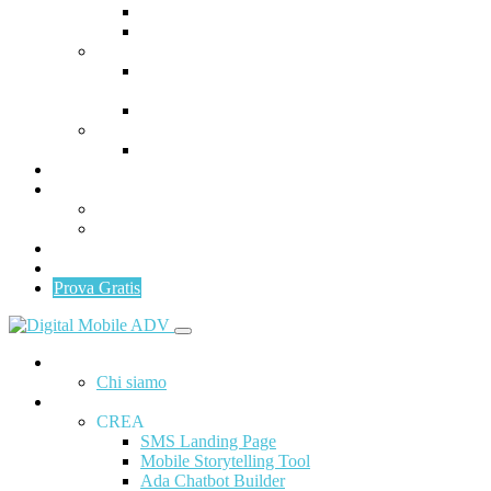
Uppermail
Fidelizzazione
DISTRIBUISCI
Distribuisci: SMS, UPPERMAIL, SOCIAL
NETWORKS
ADA Social Content
MISURA
Mobile Analytics & Customer Data
Programma Partner
Area Clienti
Invia SMS/UPPERMAIL
Gestionale
News
Contattaci
Prova Gratis
Home
Chi siamo
ADA
CREA
SMS Landing Page
Mobile Storytelling Tool
Ada Chatbot Builder