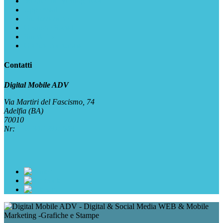
Mobile Storytelling Tool
Uppermail
Fidelizzazione
Gestione Social
Siti WEB
Grafica coordinata
Contatti
Digital Mobile ADV
Via Martiri del Fascismo, 74
Adelfia (BA)
70010
Nr:
+39 347 2915649