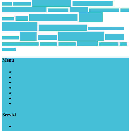
landing page
Landing Page Mobile
google
IAB FORUM
Landing Social Coupon
marketing
Loyalty mobile
marketing emozionale
Micro
mobile
mobile advertising
mobile
momenti
marketing
piattaforma invio sms
piattaforma polifunzionale
SMS
SMS Landing
sms link
sms clienti
Smartphone
storytelling
smsmarketing landingpage
Social Media
Story Telling
the digital box
Wi-Fi
Spot ADA
Menu
Home
Chi siamo
News
Programma Partner
Area riservata Partner
Informativa Privacy
Contatti
Servizi
Suite Landing Mobile