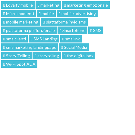
Loyalty mobile
marketing
marketing emozionale
Micro momenti
mobile
mobile advertising
mobile marketing
piattaforma invio sms
piattaforma polifunzionale
Smartphone
SMS
sms clienti
SMS Landing
sms link
smsmarketing landingpage
Social Media
Story Telling
storytelling
the digital box
Wi-Fi Spot ADA