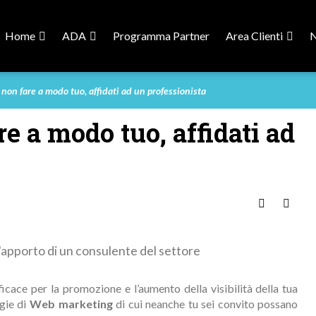
Home
ADA
Programma Partner
Area Clienti
on fare a modo tuo, affidati ad un professionista
 a modo tuo, affidati ad
Rispondi
Foto
'apporto di un consulente del settore
icace per la promozione e l’aumento della visibilità della tua
egie di
Web marketing
di cui neanche tu sei convito possano