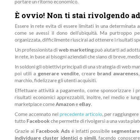
portare un ritorno economico.
È ovvio! Non ti stai rivolgendo ad
Essere in rete evita di essere limitati in una determinat
come se avessi il dono dell’ubiquità. Ma purtroppo p
organizzata, difficilmente riuscirai ad ottenere i risultati sp
Un professionista di
web marketing
può aiutarti ad adotta
in rete, in base ai bisogni aziendali che siano di breve, medi
In soldoni gli obiettivi principali di una strategia di web 
poi utili a
generare vendite
, creare
brand awareness
marchio, fidelizzare gli utenti acquisiti.
Effettuare attività a pagamento, come sponsorizzare i p
risultati economici apprezzabili, inoltre, nel medio e lung
marketplace come
Amazon
e
eBay
.
Come accennato nel
precedente articolo
, per raggiungere 
tutto
Facebook
che permette di rivolgersi a una vasta plate
Grazie ai
Facebook Ads
è infatti possibile
segmentare
individuare cluster identici o simili
, facendo conoscere