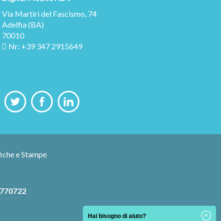
Via Martiri del Fascismo, 74
Adelfia (BA)
70010
Nr:
+39 347 2915649
8770722
Hai bisogno di aiuto?