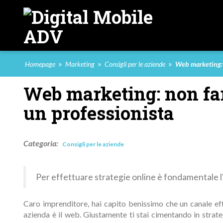
»
»
»
Homepage
Marketing
Consigli per le aziende
Web marketing: n
Web marketing: non fare
un professionista
Categoria:
Consigli per le aziende
Per effettuare strategie online è fondamentale l
Caro imprenditore, hai capito benissimo che un canale eff
azienda è il web. Giustamente ti stai cimentando in strat