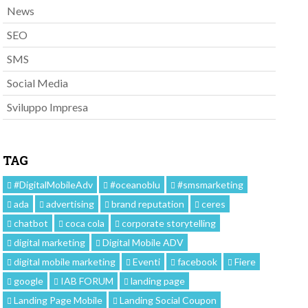
News
SEO
SMS
Social Media
Sviluppo Impresa
TAG
#DigitalMobileAdv
#oceanoblu
#smsmarketing
ada
advertising
brand reputation
ceres
in
chatbot
coca cola
corporate storytelling
digital marketing
Digital Mobile ADV
digital mobile marketing
Eventi
facebook
Fiere
google
IAB FORUM
landing page
Landing Page Mobile
Landing Social Coupon